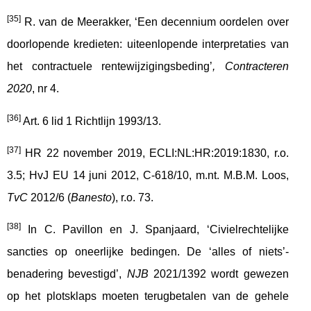
[35]
R. van de Meerakker, ‘Een decennium oordelen over
doorlopende kredieten: uiteenlopende interpretaties van
het contractuele rentewijzigingsbeding’
, Contracteren
2020
, nr 4.
[36]
Art. 6 lid 1 Richtlijn 1993/13.
[37]
HR 22 november 2019, ECLI:NL:HR:2019:1830, r.o.
3.5; HvJ EU 14 juni 2012, C-618/10, m.nt. M.B.M. Loos,
TvC
2012/6 (
Banesto
), r.o. 73.
[38]
In C. Pavillon en J. Spanjaard, ‘Civielrechtelijke
sancties op oneerlijke bedingen. De ‘alles of niets’-
benadering bevestigd’,
NJB
2021/1392 wordt gewezen
op het plotsklaps moeten terugbetalen van de gehele