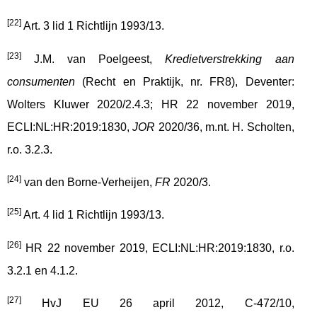
[22]
Art. 3 lid 1 Richtlijn 1993/13.
[23]
J.M. van Poelgeest,
Kredietverstrekking aan
consumenten
(Recht en Praktijk, nr. FR8), Deventer:
Wolters Kluwer 2020/2.4.3; HR 22 november 2019,
ECLI:NL:HR:2019:1830,
JOR
2020/36, m.nt. H. Scholten,
r.o. 3.2.3.
[24]
van den Borne-Verheijen,
FR
2020/3.
[25]
Art. 4 lid 1 Richtlijn 1993/13.
[26]
HR 22 november 2019, ECLI:NL:HR:2019:1830, r.o.
3.2.1 en 4.1.2.
[27]
HvJ EU 26 april 2012, C-472/10,