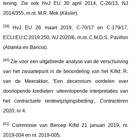
lening. Zie ook HvJ EU 30 april 2014, C-26/13, NJ
2014/355, m.nt. M.R. Mok (
Kásler
).
[39]
HvJ EU 26 maart 2019, C-70/17 en C-179/17,
ECLI:EU:C:2019:250,
NJ
2020/6, m.nt. C.M.D.S. Pavillon
(
Abanka en Bancia
).
[40]
Zie voor een uitgebreide analyse van de verschuiving
van het zwaartepunt in de beoordeling van het Kifid: R.
van de Meerakker, ‘Een decennium oordelen over
doorlopende kredieten: uiteenlopende interpretaties van
het contractuele rentewijzigingsbeding’
, Contracteren
2020
, nr 4.
[41]
Commissie van Beroep Kifid 21 januari 2019, nr.
2019-004 en nr. 2019-005.