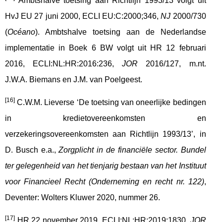
Ambtshalve toetsing aan Richtlijn 1993/13 volgt uit
HvJ EU 27 juni 2000, ECLI EU:C:2000;346,
NJ
2000/730
(
Océano
). Ambtshalve toetsing aan de Nederlandse
implementatie in Boek 6 BW volgt uit HR 12 februari
2016, ECLI:NL:HR:2016:236,
JOR
2016/127, m.nt.
J.W.A. Biemans en J.M. van Poelgeest.
[16]
C.W.M. Lieverse ‘De toetsing van oneerlijke bedingen
in kredietovereenkomsten en
verzekeringsovereenkomsten aan Richtlijn 1993/13’, in
D. Busch e.a.,
Zorgplicht in de financiële sector. Bundel
ter gelegenheid van het tienjarig bestaan van het Instituut
voor Financieel Recht (Onderneming en recht nr. 122)
,
Deventer: Wolters Kluwer 2020, nummer 26.
[17]
HR 22 november 2019, ECLI:NL:HR:2019:1830,
JOR