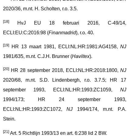
2020/36, m.nt. H. Scholten, r.o. 3.5.
[18]
HvJ EU 18 februari 2016, C-49/14,
ECLI:EU:C:2016:98 (
Finanmadrid
), r.o. 40.
[19]
HR 13 maart 1981, ECLI:NL:HR:1981:AG4158,
NJ
1981/635, m.nt. C.J.H. Brunner (
Haviltex
).
[20]
HR 28 september 2018, ECLI:NL:HR:2018:1800,
NJ
2020/68, m.nt. S.D. Lindenbergh, r.o. 3.7.5; HR 17
september 1993, ECLI:NL:HR:1993:ZC1059,
NJ
1994/173; HR 24 september 1993,
ECLI:NL:HR:1993:ZC1072,
NJ
1994/174, m.nt. P.A.
Stein.
[21]
Art. 5 Richtlijn 1993/13 en art. 6:238 lid 2 BW.