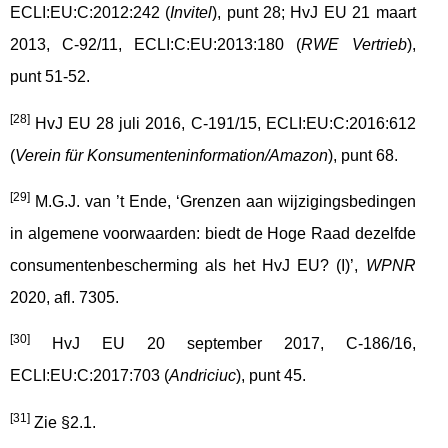
ECLI:EU:C:2012:242 (
Invitel
), punt 28; HvJ EU 21 maart
2013, C-92/11, ECLI:C:EU:2013:180 (
RWE
Vertrieb
),
punt 51-52.
[28]
HvJ EU 28 juli 2016, C-191/15, ECLI:EU:C:2016:612
(
Verein für Konsumenteninformation/Amazon
), punt 68.
[29]
M.G.J. van ’t Ende, ‘Grenzen aan wijzigingsbedingen
in algemene voorwaarden: biedt de Hoge Raad dezelfde
consumentenbescherming als het HvJ EU? (I)’,
WPNR
2020, afl. 7305.
[30]
HvJ EU 20 september 2017, C-186/16,
ECLI:EU:C:2017:703 (
Andriciuc
), punt 45.
[31]
Zie §2.1.