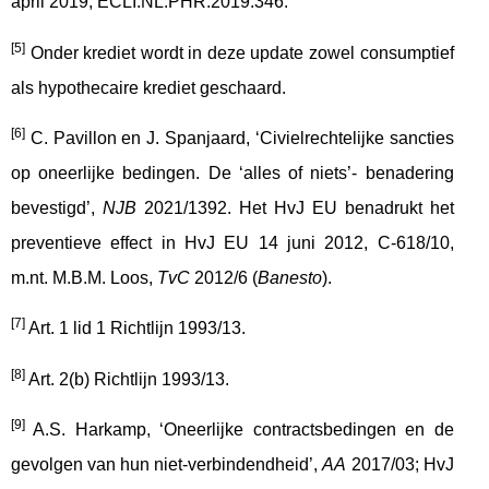
april 2019, ECLI:NL:PHR:2019:346.
[5]
Onder krediet wordt in deze update zowel consumptief
als hypothecaire krediet geschaard.
[6]
C. Pavillon en J. Spanjaard, ‘Civielrechtelijke sancties
op oneerlijke bedingen. De ‘alles of niets’- benadering
bevestigd’,
NJB
2021/1392. Het HvJ EU benadrukt het
preventieve effect in HvJ EU 14 juni 2012, C-618/10,
m.nt. M.B.M. Loos,
TvC
2012/6 (
Banesto
).
[7]
Art. 1 lid 1 Richtlijn 1993/13.
[8]
Art. 2(b) Richtlijn 1993/13.
[9]
A.S. Harkamp, ‘Oneerlijke contractsbedingen en de
gevolgen van hun niet-verbindendheid’,
AA
2017/03; HvJ