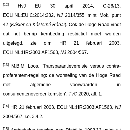
[12]
HvJ EU 30 april 2014, C-26/13,
ECLI:NL:EU:C:2014:282,
NJ
2014/355, m.nt. Mok, punt
42 (
Kásler en Káslerné Rábai
). Ook de Hoge Raad vindt
dat het begrip kernbeding restrictief moet worden
uitgelegd, zie o.m. HR 21 februari 2003,
ECLI:NL:HR:2003:AF1563,
NJ
2004/567.
[13]
M.B.M. Loos, ‘Transparantievereiste versus contra-
proferentem-regeling: de worsteling van de Hoge Raad
met algemene voorwaarden in
consumentenovereenkomsten’,
TvC
2020, afl. 1.
[14]
HR 21 februari 2003, ECLI:NL:HR:2003:AF1563,
NJ
2004/567, r.o. 3.4.2.
[15]