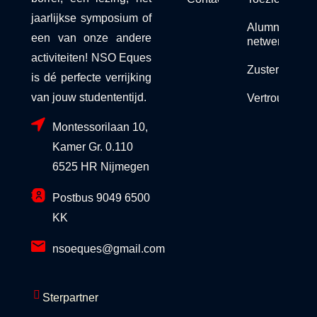
jaarlijkse symposium of
Alumni
een van onze andere
netwerk
activiteiten! NSO Eques
Zusterorganis
is dé perfecte verrijking
van jouw studententijd.
Vertrouwensc
Montessorilaan 10,
Kamer Gr. 0.110
6525 HR Nijmegen
Postbus 9049 6500
KK
nsoeques@gmail.com
Sterpartner