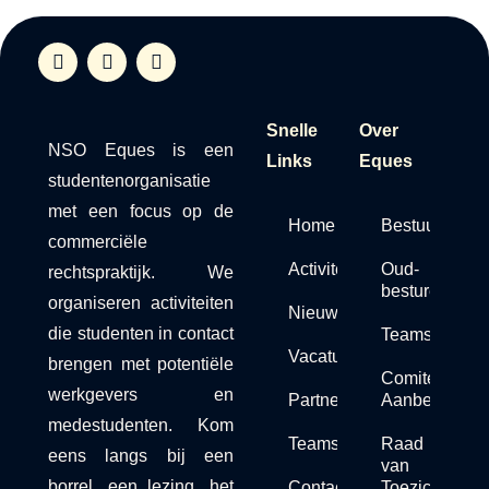
Snelle
Over
NSO Eques is een
Links
Eques
studentenorganisatie
met een focus op de
Home
Bestuur
commerciële
Activiteiten
Oud-
rechtspraktijk. We
besturen
organiseren activiteiten
Nieuws
die studenten in contact
Teams
Vacaturebank
brengen met potentiële
Comité van
werkgevers en
Partners
Aanbeveling
medestudenten. Kom
Teams
Raad
eens langs bij een
van
borrel, een lezing, het
Contact
Toezicht