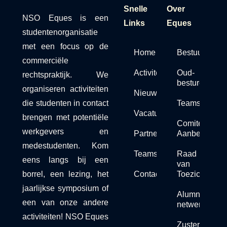
Snelle
Over
NSO Eques is een
Links
Eques
studentenorganisatie
met een focus op de
Home
Bestuur
commerciële
Activiteiten
Oud-
rechtspraktijk. We
besturen
organiseren activiteiten
Nieuws
die studenten in contact
Teams
Vacaturebank
brengen met potentiële
Comité van
werkgevers en
Partners
Aanbeveling
medestudenten. Kom
Teams
Raad
eens langs bij een
van
borrel, een lezing, het
Contact
Toezicht
jaarlijkse symposium of
Alumni
een van onze andere
netwerk
activiteiten! NSO Eques
Zusterorganis