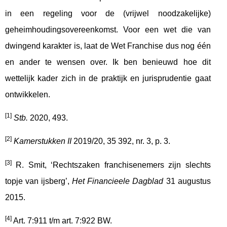
in een regeling voor de (vrijwel noodzakelijke)
geheimhoudingsovereenkomst. Voor een wet die van
dwingend karakter is, laat de Wet Franchise dus nog één
en ander te wensen over. Ik ben benieuwd hoe dit
wettelijk kader zich in de praktijk en jurisprudentie gaat
ontwikkelen.
[1]
Stb.
2020, 493.
[2]
Kamerstukken II
2019/20, 35 392, nr. 3, p. 3.
[3]
R. Smit, ‘Rechtszaken franchisenemers zijn slechts
topje van ijsberg’,
Het Financieele Dagblad
31 augustus
2015.
[4]
Art. 7:911 t/m art. 7:922 BW.