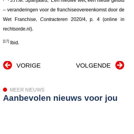
J.H.M. Spanjaard, ‘Een nieuwe wet, een nieuw geluid
– veranderingen voor de franchiseovereenkomst door de
Wet Franchise,
Contracteren
2020/4, p. 4 (online in
rechtsorde.nl).
[17]
Ibid.
VORIGE
VOLGENDE
MEER NIEUWS
Aanbevolen nieuws voor jou