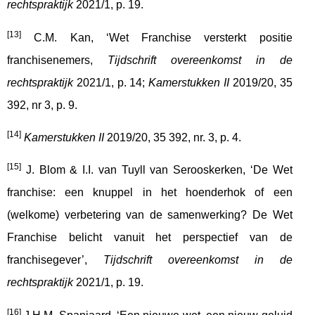
rechtspraktijk
2021/1, p. 19.
[13]
C.M. Kan, ‘Wet Franchise versterkt positie
franchisenemers,
Tijdschrift overeenkomst in de
rechtspraktijk
2021/1, p. 14;
Kamerstukken II
2019/20, 35
392, nr 3, p. 9.
[14]
Kamerstukken II
2019/20, 35 392, nr. 3, p. 4.
[15]
J. Blom & I.I. van Tuyll van Serooskerken, ‘De Wet
franchise: een knuppel in het hoenderhok of een
(welkome) verbetering van de samenwerking? De Wet
Franchise belicht vanuit het perspectief van de
franchisegever’,
Tijdschrift overeenkomst in de
rechtspraktijk
2021/1, p. 19.
[16]