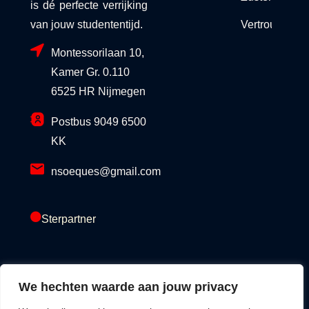
is dé perfecte verrijking
van jouw studententijd.
Vertrouwensc
Montessorilaan 10,
Kamer Gr. 0.110
6525 HR Nijmegen
Postbus 9049 6500
KK
nsoeques@gmail.com
Sterpartner
GoldPartner
We hechten waarde aan jouw privacy