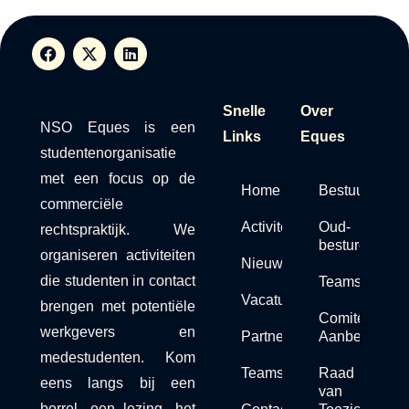
Snelle
Over
NSO Eques is een
Links
Eques
studentenorganisatie
met een focus op de
Home
Bestuur
commerciële
Activiteiten
Oud-
rechtspraktijk. We
besturen
organiseren activiteiten
Nieuws
die studenten in contact
Teams
Vacaturebank
brengen met potentiële
Comité van
werkgevers en
Partners
Aanbeveling
medestudenten. Kom
Teams
Raad
eens langs bij een
van
borrel, een lezing, het
Contact
Toezicht