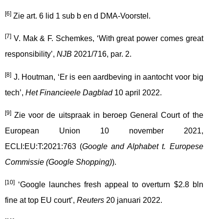
[6]
Zie art. 6 lid 1 sub b en d DMA-Voorstel.
[7]
V. Mak & F. Schemkes, ‘With great power comes great
responsibility’,
NJB
2021/716, par. 2.
[8]
J. Houtman, ‘Er is een aardbeving in aantocht voor big
tech’,
Het Financieele Dagblad
10 april 2022.
[9]
Zie voor de uitspraak in beroep General Court of the
European Union 10 november 2021,
ECLI:EU:T:2021:763 (
Google and Alphabet t. Europese
Commissie (Google Shopping)
).
[10]
‘Google launches fresh appeal to overturn $2.8 bln
fine at top EU court’,
Reuters
20 januari 2022.