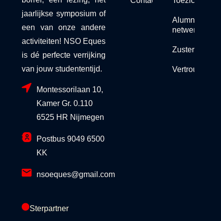
jaarlijkse symposium of
Alumni
een van onze andere
netwerk
activiteiten! NSO Eques
Zusterorganis
is dé perfecte verrijking
van jouw studententijd.
Vertrouwensc
Montessorilaan 10,
Kamer Gr. 0.110
6525 HR Nijmegen
Postbus 9049 6500
KK
nsoeques@gmail.com
Sterpartner