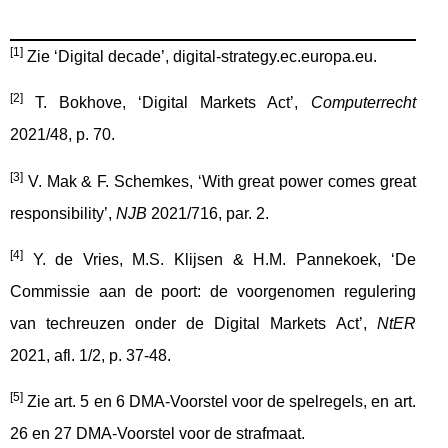
nakjsdnlajknds
[1]
Zie ‘Digital decade’, digital-strategy.ec.europa.eu.
[2]
T. Bokhove, ‘Digital Markets Act’,
Computerrecht
2021/48, p. 70.
[3]
V. Mak & F. Schemkes, ‘With great power comes great
responsibility’,
NJB
2021/716, par. 2.
[4]
Y. de Vries, M.S. Klijsen & H.M. Pannekoek, ‘De
Commissie aan de poort: de voorgenomen regulering
van techreuzen onder de Digital Markets Act’,
NtER
2021, afl. 1/2, p. 37-48.
[5]
Zie art. 5 en 6 DMA-Voorstel voor de spelregels, en art.
26 en 27 DMA-Voorstel voor de strafmaat.