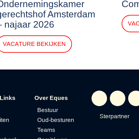
Ondernemingskamer
Com
gerechtshof Amsterdam
– najaar 2026
VA
VACATURE BEKIJKEN
 Links
Over Eques
Bestuur
Sterpartner
iten
Oud-besturen
s
Teams