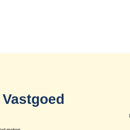
s Vastgoed
pact maken