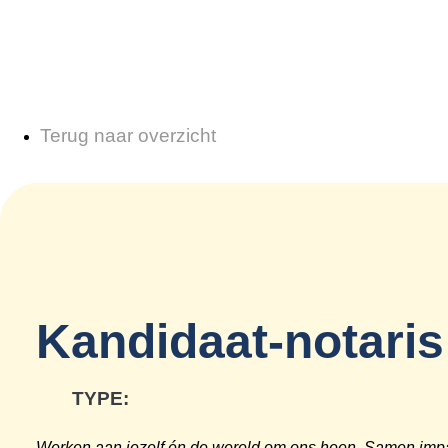
Terug naar overzicht
Kandidaat-notari
TYPE:
Werken aan jezelf én de wereld om ons heen. Samen im