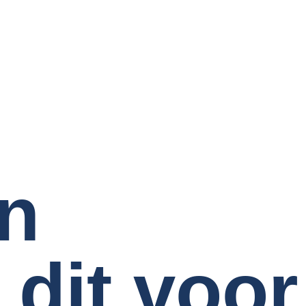
in
 dit voor