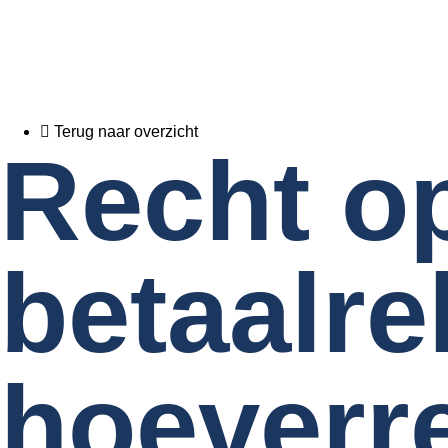
Terug naar overzicht
Recht o
betaalre
hoeverre