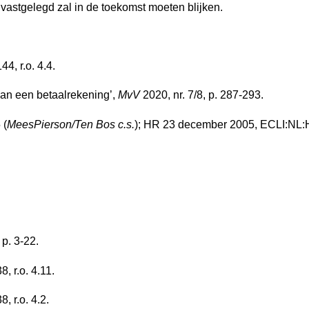
vastgelegd zal in de toekomst moeten blijken.
, r.o. 4.4.
van een betaalrekening’,
MvV
2020, nr. 7/8, p. 287-293.
 (
MeesPierson/Ten Bos c.s.
); HR 23 december 2005, ECLI:NL:H
 p. 3-22.
 r.o. 4.11.
 r.o. 4.2.