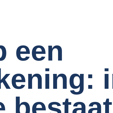
p een
kening: 
 bestaat