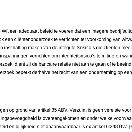
0 Wft een adequaat beleid te voeren dat een integere bedrijfsui
k een cliëntenonderzoek te verrichten ter voorkoming van witwa
en inschatting maken van de integriteitsrisico’s die cliënten m
spanningen verrichten om integriteitsrisico’s te mitigeren wann
rzoek, dient zij de bancaire relatie niet aan te gaan of te beëi
nderzoek beperkt derhalve het recht van een onderneming op een
eggen op grond van artikel 35 ABV. Verzuim is geen vereiste voo
gingsbevoegdheid is overeengekomen en onder welke voorwaar
d en billijkheid niet onaanvaardbaar is ex artikel 6:248 BW. [