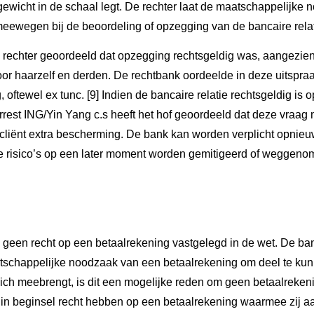
gewicht in de schaal legt. De rechter laat de maatschappelijke
wegen bij de beoordeling of opzegging van de bancaire relatie
 rechter geoordeeld dat opzegging rechtsgeldig was, aangezie
voor haarzelf en derden. De rechtbank oordeelde in deze uitspr
oftewel ex tunc. [9] Indien de bancaire relatie rechtsgeldig is
t arrest ING/Yin Yang c.s heeft het hof geoordeeld dat deze vra
cliënt extra bescherming. De bank kan worden verplicht opnieuw
ze risico’s op een later moment worden gemitigeerd of weggeno
rs geen recht op een betaalrekening vastgelegd in de wet. De ba
schappelijke noodzaak van een betaalrekening om deel te kunn
met zich meebrengt, is dit een mogelijke reden om geen betaalrek
n beginsel recht hebben op een betaalrekening waarmee zij aa