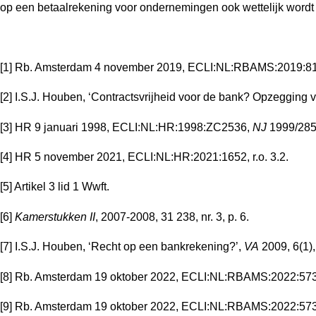
op een betaalrekening voor ondernemingen ook wettelijk wordt 
[1] Rb. Amsterdam 4 november 2019, ECLI:NL:RBAMS:2019:8144
[2] I.S.J. Houben, ‘Contractsvrijheid voor de bank? Opzegging 
[3] HR 9 januari 1998, ECLI:NL:HR:1998:ZC2536,
NJ
1999/285
[4] HR 5 november 2021, ECLI:NL:HR:2021:1652, r.o. 3.2.
[5] Artikel 3 lid 1 Wwft.
[6]
Kamerstukken II
, 2007-2008, 31 238, nr. 3, p. 6.
[7] I.S.J. Houben, ‘Recht op een bankrekening?’,
VA
2009, 6(1),
[8] Rb. Amsterdam 19 oktober 2022, ECLI:NL:RBAMS:2022:5738,
[9] Rb. Amsterdam 19 oktober 2022, ECLI:NL:RBAMS:2022:5738,