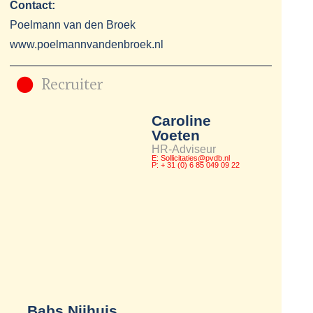
Contact:
Poelmann van den Broek
www.poelmannvandenbroek.nl
Recruiter
Caroline
Voeten
HR-Adviseur
E: Sollicitaties@pvdb.nl​
P: + 31 (0) 6 85 049 09 22
Babs Nijhuis