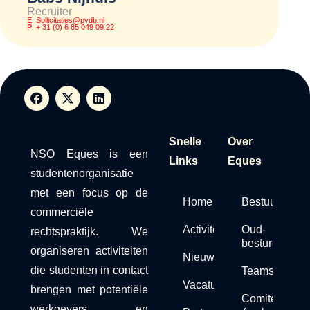
Recruiter
E: Sollicitaties@pvdb.nl​
P: + 31 (0) 6 85 049 09 22
Snelle
Over
NSO Eques is een
Links
Eques
studentenorganisatie
met een focus op de
Home
Bestuur
commerciële
Activiteiten
Oud-
rechtspraktijk. We
besturen
organiseren activiteiten
Nieuws
die studenten in contact
Teams
Vacaturebank
brengen met potentiële
Comité van
werkgevers en