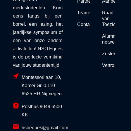
Partners
Aanbeveling
medestudenten. Kom
Teams
Raad
eens langs bij een
van
borrel, een lezing, het
Contact
Toezicht
jaarlijkse symposium of
Alumni
een van onze andere
netwerk
activiteiten! NSO Eques
Zusterorganis
is dé perfecte verrijking
van jouw studententijd.
Vertrouwensc
Montessorilaan 10,
Kamer Gr. 0.110
6525 HR Nijmegen
Postbus 9049 6500
KK
nsoeques@gmail.com