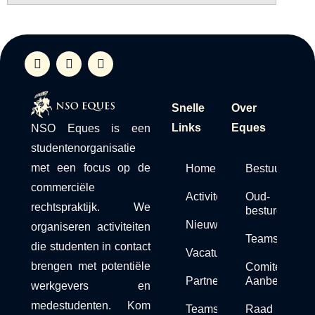
Snelle
Over
Links
Eques
NSO Eques is een
studentenorganisatie
met een focus op de
Home
Bestuur
commerciële
Activiteiten
Oud-
rechtspraktijk. We
besturen
Nieuws
organiseren activiteiten
Teams
die studenten in contact
Vacaturebank
brengen met potentiële
Comité van
Partners
Aanbeveling
werkgevers en
medestudenten. Kom
Teams
Raad