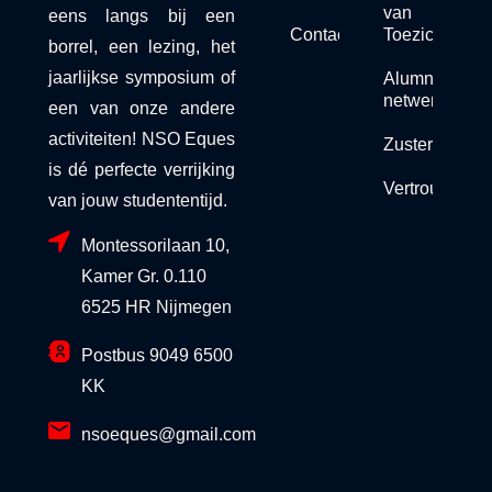
van
eens langs bij een
Contact
Toezicht
borrel, een lezing, het
jaarlijkse symposium of
Alumni
netwerk
een van onze andere
activiteiten! NSO Eques
Zusterorganis
is dé perfecte verrijking
Vertrouwensc
van jouw studententijd.
Montessorilaan 10,
Kamer Gr. 0.110
6525 HR Nijmegen
Postbus 9049 6500
KK
nsoeques@gmail.com