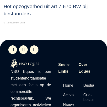
Het opzegverbod uit art 7:670 BW bij
bestuurders
15 november 2022
Snelle
Over
Links
Eques
NSO Eques is een
studentenorganisatie
met een focus op de
Home
Bestuur
commerciële
Activiteiten
Oud-
rechtspraktijk. We
besturen
Nieuws
organiseren activiteiten