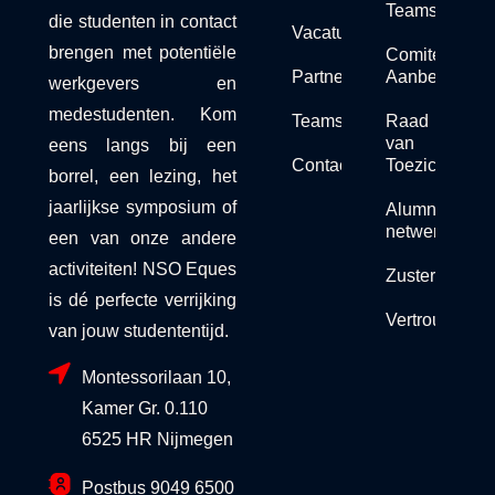
Teams
die studenten in contact
Vacaturebank
brengen met potentiële
Comité van
Partners
Aanbeveling
werkgevers en
medestudenten. Kom
Teams
Raad
van
eens langs bij een
Contact
Toezicht
borrel, een lezing, het
jaarlijkse symposium of
Alumni
netwerk
een van onze andere
activiteiten! NSO Eques
Zusterorganis
is dé perfecte verrijking
Vertrouwensc
van jouw studententijd.
Montessorilaan 10,
Kamer Gr. 0.110
6525 HR Nijmegen
Postbus 9049 6500